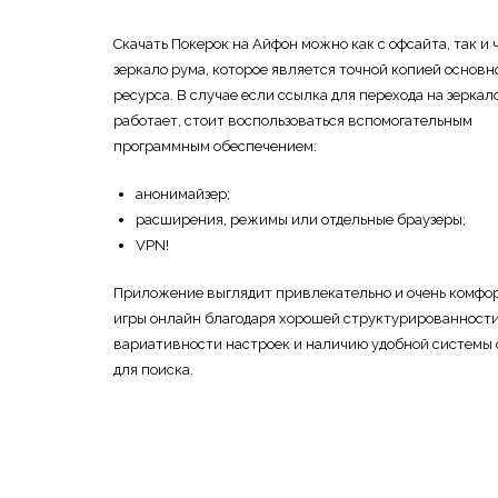
Скачать Покерок на Айфон можно как с офсайта, так и 
зеркало рума, которое является точной копией основн
ресурса. В случае если ссылка для перехода на зеркал
работает, стоит воспользоваться вспомогательным
программным обеспечением:
анонимайзер;
расширения, режимы или отдельные браузеры;
VPN!
Приложение выглядит привлекательно и очень комфо
игры онлайн благодаря хорошей структурированности
вариативности настроек и наличию удобной системы
для поиска.