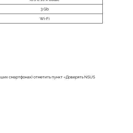
3 Gb
Wi-Fi
вших смартфонах) отметить пункт «Доверять NSUS