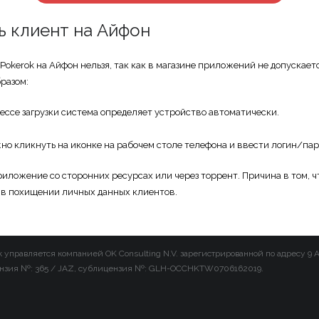
ть клиент на Айфон
ь Pokerok на Айфон нельзя, так как в магазине приложений не допускае
разом:
цессе загрузки система определяет устройство автоматически.
о кликнуть на иконке на рабочем столе телефона и ввести логин/паро
риложение со сторонних ресурсах или через торрент. Причина в том, 
в похищении личных данных клиентов.
правляется компанией OK Consulting N.V. зарегистрированной по адресу 9 Abra
цензия №: 365 / JAZ, сублицензия №: GLH-OCCHKTW0706162019.