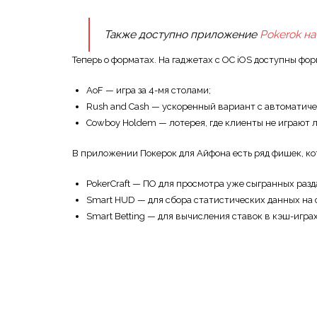
Также доступно приложение
Pokerok на
Теперь о форматах. На гаджетах с ОС iOS доступны фор
AoF — игра за 4-мя столами;
Rush and Cash — ускоренный вариант с автоматиче
Cowboy Holdem — лотерея, где клиенты не играют л
В приложении Покерок для Айфона есть ряд фишек, к
PokerCraft — ПО для просмотра уже сыгранных разд
Smart HUD — для сбора статистических данных на 
Smart Betting — для вычисления ставок в кэш-играх