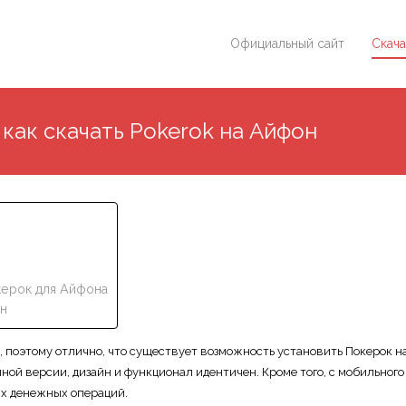
Официальный сайт
Скача
 как скачать Pokerok на Айфон
керок для Айфона
он
, поэтому отлично, что существует возможность установить Покерок н
ной версии, дизайн и функционал идентичен. Кроме того, с мобильног
ых денежных операций.