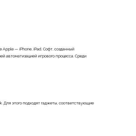
 Apple — iPhone, iPad. Софт, созданный
ей автоматизацией игрового процесса. Среди
k. Для этого подходят гаджеты, соответствующие