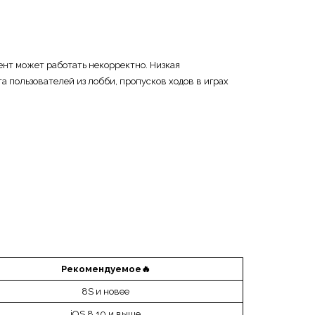
ент может работать некорректно. Низкая
 пользователей из лобби, пропусков ходов в играх
Рекомендуемое🔥
8S и новее
iOS 8.10 и выше